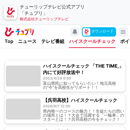
チューリップテレビ公式アプリ
「チュプリ」
株式会社チューリップテレビ
キャンペーン
ダウンロード
アプリについて
Top
ニュース
テレビ番組
ハイスクールチェック
ポイ
お問い合わせ
利用規約
ハイスクールチェック 「THE TIME,」
個人情報の取り扱いについて
内にて好評放送中！
チューリップテレビ
2023/4/26 0:00
富山県民に知ってもらいたい！地元高校
の”今”を高校生がリポート！！
公式サイト
公式SNSアカウント
【呉羽高校】ハイスクールチェック
2026/8/7 12:00
県内唯一のコースの魅力！！生徒たちの憩い
YouTubeチャンネル
の場所とは！？大会で活躍する「一輪車」の
スターとは！？呉羽高校の今をチェック！