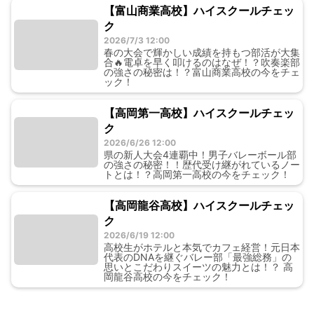
【富山商業高校】ハイスクールチェッ
ク
2026/7/3 12:00
春の大会で輝かしい成績を持もつ部活が大集
合🔥電卓を早く叩けるのはなぜ！？吹奏楽部
の強さの秘密は！？富山商業高校の今をチェ
ック！
【高岡第一高校】ハイスクールチェッ
ク
2026/6/26 12:00
県の新人大会4連覇中！男子バレーボール部
の強さの秘密！！歴代受け継がれているノー
トとは！？高岡第一高校の今をチェック！
【高岡龍谷高校】ハイスクールチェッ
ク
2026/6/19 12:00
高校生がホテルと本気でカフェ経営！元日本
代表のDNAを継ぐバレー部「最強総務」の
思いとこだわりスイーツの魅力とは！？ 高
岡龍谷高校の今をチェック！