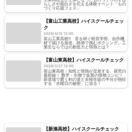
らしさや面白さを伝える体験イベント「もの
づくり応援フェス」
【富山工業高校】ハイスクールチェッ
ク
2026/4/15 12:00
富山工業高校!! 音を研ぐ軽音学部、自作機
材で届ける放送、師弟で挑むボクシング。工
業生ならではの創造力と情熱とは？
【富山東高校】ハイスクールチェック
2026/3/27 12:00
富山東高校：知性と情熱が交差する、探究の
最前線！ 数学・生物で金賞の怪物コンビ！
新道場で磨く剣の道と全校生徒の半分が熱狂
する「水曜日の秘密」に迫る！
【新湊高校】ハイスクールチェック