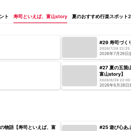
ント
寿司といえば、富山story
夏のおすすめ行楽スポット2
キャンペーン
アプリについて
お問い合わせ
#29 寿司づ
2026/7/26 22:25
2026年7月26
利用規約
個人情報の取り扱いについて
#27 夏の五
富山story】
チューリップテレビ
2026/6/28 22:00
2026年6月28
公式サイト
公式SNSアカウント
YouTubeチャンネル
芸の物語【寿司といえば、富
#25 遊び心