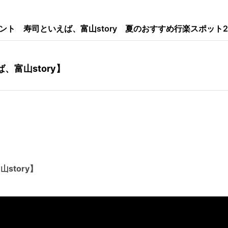
ント
寿司といえば、富山story
夏のおすすめ行楽スポット2
キャンペーン
アプリについて
、富山story】
お問い合わせ
利用規約
個人情報の取り扱いについて
チューリップテレビ
公式サイト
story】
公式SNSアカウント
YouTubeチャンネル