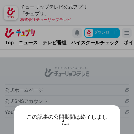
チューリップテレビ公式アプリ
「チュプリ」
株式会社チューリップテレビ
キャンペーン
ダウンロード
アプリについて
Top
ニュース
テレビ番組
ハイスクールチェック
ポイ
お問い合わせ
利用規約
個人情報の取り扱いについて
チューリップテレビ
公式ホームページ
公式サイト
公式SNSアカウント
公式SNSアカウント
YouTubeチャンネル
YouTubeチャンネル
この記事の公開期間は終了しまし
た。
お問い合わせ
利用規約
個人情報の取り扱いについて