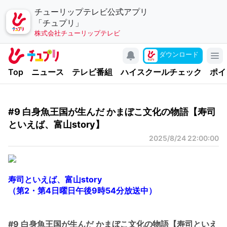
チューリップテレビ公式アプリ
「チュプリ」
株式会社チューリップテレビ
キャンペーン
ダウンロード
アプリについて
Top
ニュース
テレビ番組
ハイスクールチェック
ポイ
お問い合わせ
利用規約
#9 白身魚王国が生んだ かまぼこ文化の物語【寿司
個人情報の取り扱いについて
といえば、富山story】
チューリップテレビ
2025/8/24 22:00:00
公式サイト
公式SNSアカウント
寿司といえば、富山story
（第2・第4日曜日午後9時54分放送中）
YouTubeチャンネル
#9 白身魚王国が生んだ かまぼこ文化の物語【寿司といえ