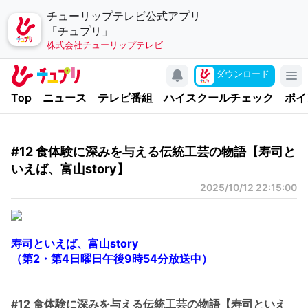
チューリップテレビ公式アプリ
「チュプリ」
株式会社チューリップテレビ
キャンペーン
ダウンロード
アプリについて
Top
ニュース
テレビ番組
ハイスクールチェック
ポイ
お問い合わせ
利用規約
#12 食体験に深みを与える伝統工芸の物語【寿司と
個人情報の取り扱いについて
いえば、富山story】
チューリップテレビ
2025/10/12 22:15:00
公式サイト
公式SNSアカウント
寿司といえば、富山story
（第2・第4日曜日午後9時54分放送中）
YouTubeチャンネル
#12 食体験に深みを与える伝統工芸の物語【寿司といえ