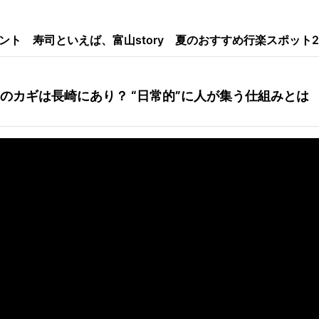
ント
寿司といえば、富山story
夏のおすすめ行楽スポット2
キャンペーン
アプリについて
のカギは長崎にあり？ “日常的”に人が集う仕組みとは
お問い合わせ
利用規約
個人情報の取り扱いについて
チューリップテレビ
公式サイト
公式SNSアカウント
YouTubeチャンネル