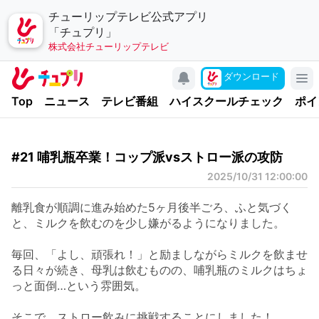
チューリップテレビ公式アプリ
「チュプリ」
株式会社チューリップテレビ
キャンペーン
ダウンロード
アプリについて
Top
ニュース
テレビ番組
ハイスクールチェック
ポイ
お問い合わせ
利用規約
#21 哺乳瓶卒業！コップ派vsストロー派の攻防
個人情報の取り扱いについて
2025/10/31 12:00:00
チューリップテレビ
離乳食が順調に進み始めた5ヶ月後半ごろ、ふと気づく
公式サイト
と、ミルクを飲むのを少し嫌がるようになりました。
公式SNSアカウント
毎回、「よし、頑張れ！」と励ましながらミルクを飲ませ
る日々が続き、母乳は飲むものの、哺乳瓶のミルクはちょ
YouTubeチャンネル
っと面倒…という雰囲気。
そこで、ストロー飲みに挑戦することにしました！