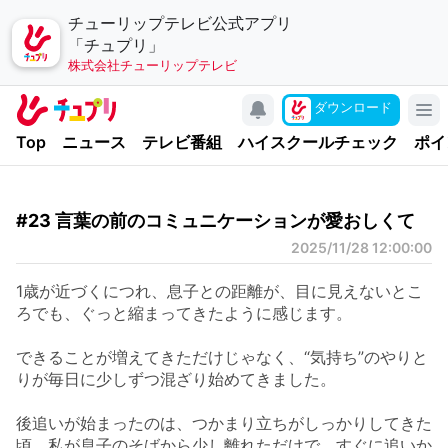
チューリップテレビ公式アプリ
「チュプリ」
株式会社チューリップテレビ
キャンペーン
ダウンロード
アプリについて
Top
ニュース
テレビ番組
ハイスクールチェック
ポイ
お問い合わせ
利用規約
#23 言葉の前のコミュニケーションが愛おしくて
個人情報の取り扱いについて
2025/11/28 12:00:00
チューリップテレビ
1歳が近づくにつれ、息子との距離が、
目に見えないとこ
公式サイト
ろでも、ぐっと縮まってきたように感じます。
公式SNSアカウント
できることが増えてきただけじゃなく、
“気持ち”のやりと
りが毎日に少しずつ混ざり始めてきました。
YouTubeチャンネル
後追いが始まったのは、
つかまり立ちがしっかりしてきた
頃。
私が息子のそばから少し離れただけで、
すぐに追いか