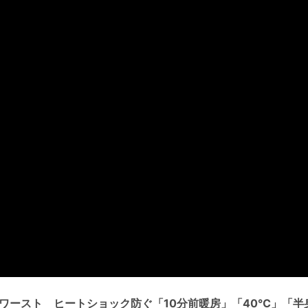
国ワースト ヒートショック防ぐ「10分前暖房」「40℃」「半