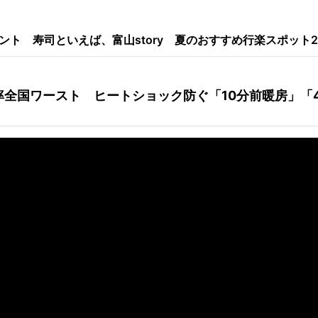
ント
寿司といえば、富山story
夏のおすすめ行楽スポット2
キャンペーン
アプリについて
率全国ワースト ヒートショック防ぐ「10分前暖房」「
お問い合わせ
利用規約
個人情報の取り扱いについて
チューリップテレビ
公式サイト
公式SNSアカウント
YouTubeチャンネル