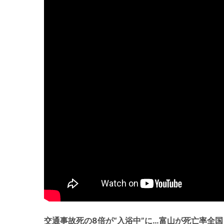
交通事故死の8倍が“入浴中”に…富山が死亡率全