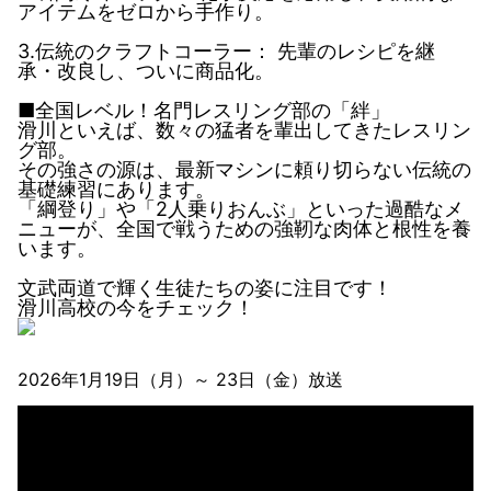
アイテムをゼロから手作り。
3.伝統のクラフトコーラー： 先輩のレシピを継
承・改良し、ついに商品化。
■全国レベル！名門レスリング部の「絆」
滑川といえば、数々の猛者を輩出してきたレスリン
グ部。
その強さの源は、最新マシンに頼り切らない伝統の
基礎練習にあります。
「綱登り」や「2人乗りおんぶ」といった過酷なメ
ニューが、全国で戦うための強靭な肉体と根性を養
います。
文武両道で輝く生徒たちの姿に注目です！
滑川高校の今をチェック！
2026年1月19日（月）～ 23日（金）放送