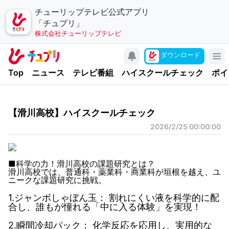
チューリップテレビ公式アプリ
「チュプリ」
株式会社チューリップテレビ
キャンペーン
ダウンロード
アプリについて
Top
ニュース
テレビ番組
ハイスクールチェック
ポイ
お問い合わせ
利用規約
【滑川高校】ハイスクールチェック
個人情報の取り扱いについて
2026/2/25 00:00:00
チューリップテレビ
公式サイト
■科学の力！滑川高校の課題研究とは？
滑川高校では、普通科・薬業科・商業科が垣根を越え、ユ
公式SNSアカウント
ニークな課題研究に挑戦。
1.ジャンボしゃぼん玉： 割れにくい液を科学的に配
YouTubeチャンネル
合し、誰もが憧れる「中に入る体験」を実現！
2.瞬間冷却パック： 化学反応を応用し、実用的な