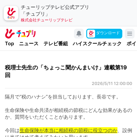
チューリップテレビ公式アプリ
「チュプリ」
株式会社チューリップテレビ
キャンペーン
ダウンロード
アプリについて
Top
ニュース
テレビ番組
ハイスクールチェック
ポイ
お問い合わせ
利用規約
税理士先生の「ちょっこ聞かんまいけ」連載第19
個人情報の取り扱いについて
回
チューリップテレビ
2026/5/11 12:00:00
公式サイト
隔月で”税のハナシ”を担当しております、長谷です。
公式SNSアカウント
生命保険や生命共済が相続税の節税にどんな効果があるの
か、質問をいただくことがあります。
YouTubeチャンネル
今回は
生命保険が本当に相続税の節税に役立つのか
、設例