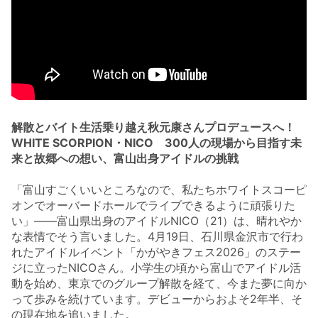
解散とバイト生活乗り越え秋元康さんプロデュースへ！
WHITE SCORPION・NICO 300人の現場から目指す未
来と故郷への想い、富山出身アイドルの挑戦
「富山すごくいいところなので、私たちホワイトスコーピ
オンでオーバードホールでライブできるように頑張りた
い」——富山県出身のアイドルNICO（21）は、晴れやか
な表情でそう言いました。4月19日、石川県金沢市で行わ
れたアイドルイベント「かがやきフェス2026」のステー
ジに立ったNICOさん。小学生の頃から富山でアイドル活
動を始め、東京でのグループ解散を経て、今また夢に向か
って歩みを続けています。デビューからおよそ2年半、そ
の現在地を追いました。