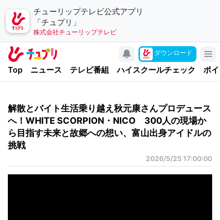
チューリップテレビ公式アプリ
「チュプリ」
株式会社チューリップテレビ
キャンペーン
ダウンロード
アプリについて
Top
ニュース
テレビ番組
ハイスクールチェック
ポイ
お問い合わせ
利用規約
解散とバイト生活乗り越え秋元康さんプロデュース
個人情報の取り扱いについて
へ！WHITE SCORPION・NICO 300人の現場か
ら目指す未来と故郷への想い、富山出身アイドルの
チューリップテレビ
挑戦
公式サイト
2026/5/25 17:00:00
公式SNSアカウント
YouTubeチャンネル