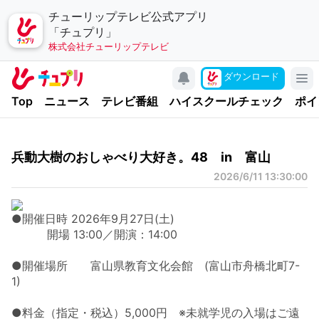
チューリップテレビ公式アプリ
「チュプリ」
株式会社チューリップテレビ
キャンペーン
ダウンロード
アプリについて
Top
ニュース
テレビ番組
ハイスクールチェック
ポイ
お問い合わせ
利用規約
兵動大樹のおしゃべり大好き。48 in 富山
個人情報の取り扱いについて
2026/6/11 13:30:00
チューリップテレビ
公式サイト
●開催日時 2026年9月27日(土)
開場 13:00／開演：14:00
公式SNSアカウント
●開催場所 富山県教育文化会館 (富山市舟橋北町7-
YouTubeチャンネル
1)
●料金（指定・税込）5,000円 ※未就学児の入場はご遠