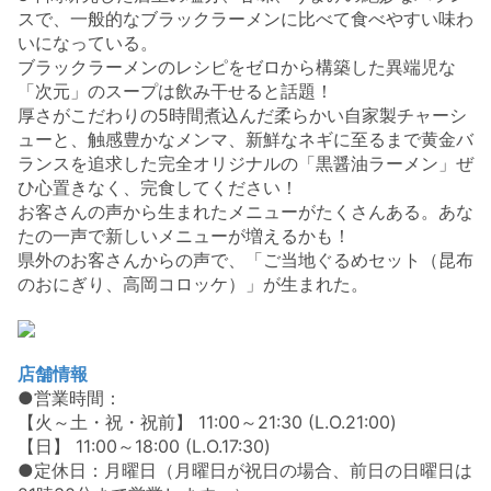
スで、一般的なブラックラーメンに比べて食べやすい味わ
いになっている。
ブラックラーメンのレシピをゼロから構築した異端児な
「次元」のスープは飲み干せると話題！
厚さがこだわりの5時間煮込んだ柔らかい自家製チャーシ
ューと、触感豊かなメンマ、新鮮なネギに至るまで黄金バ
ランスを追求した完全オリジナルの「黒醤油ラーメン」ぜ
ひ心置きなく、完食してください！
お客さんの声から生まれたメニューがたくさんある。あな
たの一声で新しいメニューが増えるかも！
県外のお客さんからの声で、「ご当地ぐるめセット（昆布
のおにぎり、高岡コロッケ）」が生まれた。
店舗情報
●営業時間：
【火～土・祝・祝前】 11:00～21:30 (L.O.21:00)
【日】 11:00～18:00 (L.O.17:30)
●定休日：月曜日（月曜日が祝日の場合、前日の日曜日は