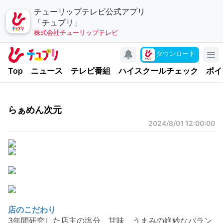
チューリップテレビ公式アプリ
「チュプリ」
株式会社チューリップテレビ
キャンペーン
ダウンロード
アプリについて
Top
ニュース
テレビ番組
ハイスクールチェック
ポイ
お問い合わせ
利用規約
らぁめん次元
個人情報の取り扱いについて
2024/8/01 12:00:00
チューリップテレビ
公式サイト
公式SNSアカウント
YouTubeチャンネル
店のこだわり
3年間研究した店主の塩分、甘味、うまみの絶妙なバラン