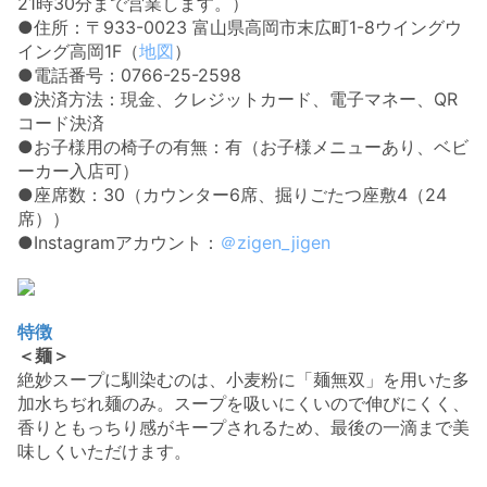
21時30分まで営業します。）
●住所：〒933-0023 富山県高岡市末広町1-8ウイングウ
イング高岡1F（
地図
）
●電話番号：0766-25-2598
●決済方法：現金、クレジットカード、電子マネー、QR
コード決済
●お子様用の椅子の有無：有（お子様メニューあり、ベビ
ーカー入店可）
●座席数：30（カウンター6席、掘りごたつ座敷4（24
席））
●Instagramアカウント：
＠zigen_jigen
特徴
＜麺＞
絶妙スープに馴染むのは、小麦粉に「麺無双」を用いた多
加水ちぢれ麺のみ。スープを吸いにくいので伸びにくく、
香りともっちり感がキープされるため、最後の一滴まで美
味しくいただけます。