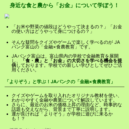
身近な食と農から「
お金」について学ぼう！
「お米や野菜の値段はどうやって決まるの？」
「お金
の使い方はどうやって身につけるの？」
そんな疑問をクイズやゲームで楽しく学べるのが JA
バンク富山の「金融×食農教育」です。
JAバンク富山は、富山県内の学校で金融教育を展開
し、
「食・農」と「お金」の大切さを学べる機会を提
供
しております。学校での新しい学びとしてぜひご活
用ください。
「よりぞう」と学ぶ！JAバンクの「金融×食農教育」
クイズやゲームを取り入れたオリジナル教材を使い、
わかりやすく金融や農業について解説しています。
さらに、最近のお米の価格上昇の理由など、時事的な
話題も交えながら、背景まで丁寧に説明します。
運が良ければ「よりぞう」が学校に遊びに来るか
も！？