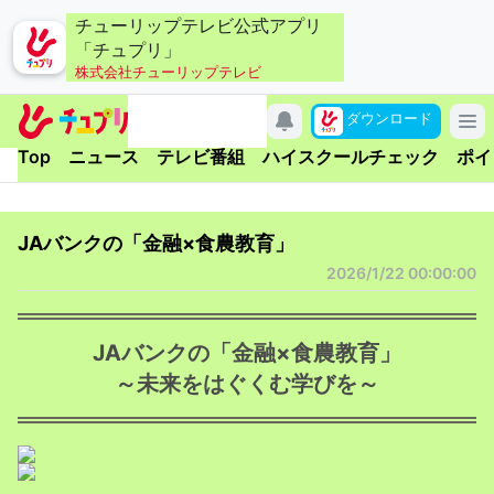
チューリップテレビ公式アプリ
「チュプリ」
株式会社チューリップテレビ
キャンペーン
ダウンロード
アプリについて
Top
ニュース
テレビ番組
ハイスクールチェック
ポイ
お問い合わせ
利用規約
JAバンクの「金融×食農教育」
個人情報の取り扱いについて
2026/1/22 00:00:00
チューリップテレビ
公式サイト
JAバンクの「金融×食農教育」
公式SNSアカウント
～未来をはぐくむ学びを～
YouTubeチャンネル